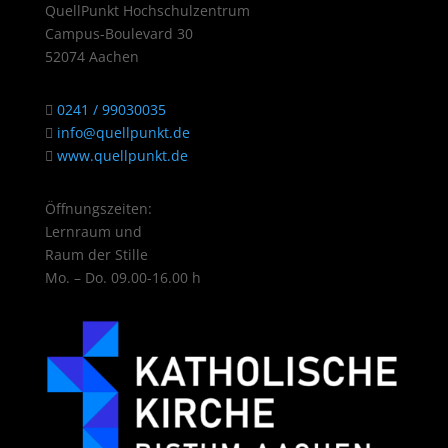
QuellPunkt Hochschulzentrum
Campus-Boulevard 30
52074 Aachen
0241 / 99030035
info@quellpunkt.de
www.quellpunkt.de
Öffnungszeiten:
Lernraum und
Raum der Stille
Mo. – Do. 09.00-16.00 h