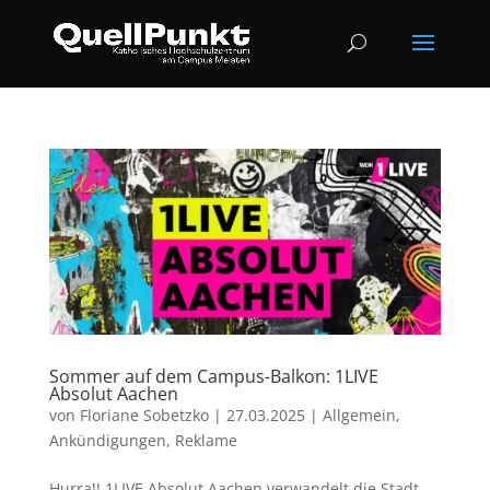
Sommer auf dem Campus-Balkon: 1LIVE
Absolut Aachen
von
Floriane Sobetzko
|
27.03.2025
|
Allgemein
,
Ankündigungen
,
Reklame
Hurra!! 1LIVE Absolut Aachen verwandelt die Stadt