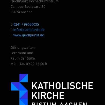
QuellPunkt Hochschulzentrum
Campus-Boulevard 30
52074 Aachen
0241 / 99030035
info@quellpunkt.de
www.quellpunkt.de
Öffnungszeiten:
Lernraum und
Raum der Stille
Mo. – Do. 09.00-16.00 h