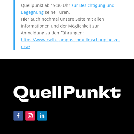
Quellpunkt ab 19:30 Uhr
zur Besichtigung und
Begegnung
seine Türen.
Hier auch nochmal unsere Seite mit allen
Informationen und der Möglichkeit zur
Anmeldung zu den Führungen:
https://www.rwth-campus.com/filmschauplaetze-
nrw/