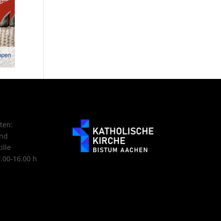
ten:
nd
ille
9.00-16.00 h