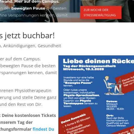
 jetzt buchbar!
n
,
Ankündigungen
,
Gesundheit
ier auf dem Campus.
r bewegten Pause die besten
Verspannungen kennen, damit
ahrenen Physiotherapeutin
derung und stelle Deine ganz
nd den Rest von Dir.
 Deine kostenlosen Tickets
unserem Tag der
uchungsformular
findest Du