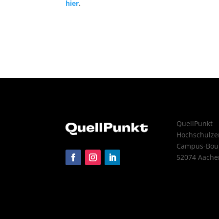
hier
.
QuellPunkt
Hochschulz
Campus-Boul
52074 Aache