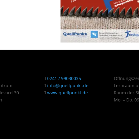
0241 / 99030035
Öffnungszei
entrum
info@quellpunkt.de
Lernraum u
evard 30
www.quellpunkt.de
Raum der St
n
Mo. – Do. 0