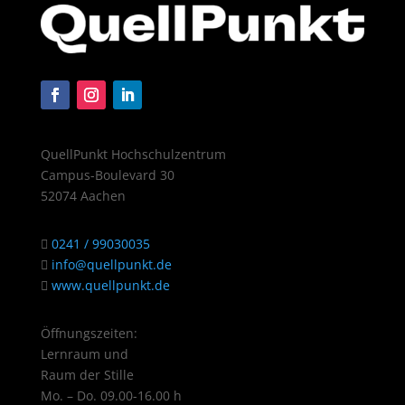
QuellPunkt Hochschulzentrum
Campus-Boulevard 30
52074 Aachen
0241 / 99030035
info@quellpunkt.de
www.quellpunkt.de
Öffnungszeiten:
Lernraum und
Raum der Stille
Mo. – Do. 09.00-16.00 h