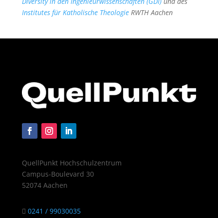
Diversity in den Ingenieurwissenschaften (GDI)
und des
Institutes für Katholische Theologie
RWTH Aachen
QuellPunkt Hochschulzentrum
Campus-Boulevard 30
52074 Aachen
0241 / 99030035