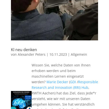
KI neu denken
von
Alexander Peters
|
10.11.2023
|
Allgemein
Wissen Sie, welche Daten von Ihnen
erhoben werden und beim
maschinellen Lernen eingesetzt
werden?
Marie Decker
(
GDI
/
Responsible
Research and Innovation (RRI) Hub
,
RWTH Aachen) hat das Ziel, dass Jede*r
versteht, wie wir mit unseren Daten
umgehen können. Sie hat verständlich