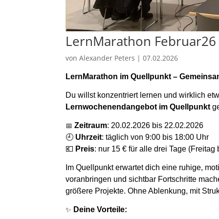
LernMarathon Februar26 
von
Alexander Peters
|
07.02.2026
LernM
arathon
im Quellpunkt – Gemeinsam
Du willst konzentriert lernen und wirklich e
Lernwochenendangebot
im Quellpunkt
ge
📅
Zeitraum
:
20.02.2026 bis 22.02.2026
🕘
Uhrzeit
:
täglich von 9:00 bis 1
8
:00 Uhr
💶
Preis
:
nur 15 € für alle drei Tage (Freitag
Im Quellpunkt erwartet dich eine ruhige, mot
voranbringen und sichtbar Fortschritte mach
größere
Projekte. Ohne Ablenkung, mit Struk
✨
Deine Vorteile: