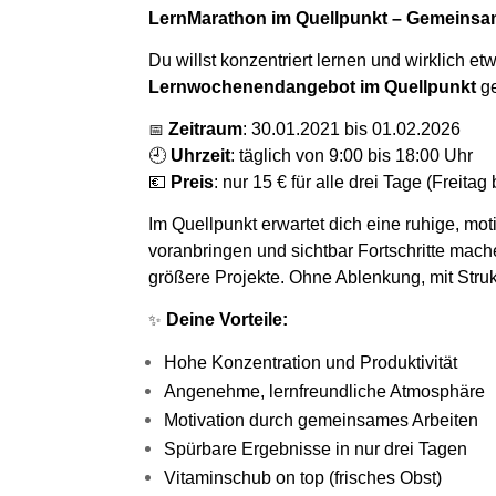
LernM
arathon
im Quellpunkt – Gemeinsam
Du willst konzentriert lernen und wirklich e
Lernwochenendangebot
im Quellpunkt
ge
📅
Zeitraum
:
30.01.2021 bis 01.02.2026
🕘
Uhrzeit
:
täglich von 9:00 bis 1
8
:00 Uhr
💶
Preis
:
nur 15 € für alle drei Tage (Freitag
Im Quellpunkt erwartet dich eine ruhige, mot
voranbringen und sichtbar Fortschritte mach
größere
Projekte. Ohne Ablenkung, mit Struk
✨
Deine Vorteile:
Hohe Konzentration und Produktivität
Angenehme, lernfreundliche Atmosphäre
Motivation durch gemeinsames Arbeiten
Spürbare Ergebnisse in nur drei Tagen
Vitaminschub on top (frisches Obst)