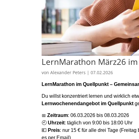
LernMarathon März26 im
von
Alexander Peters
|
07.02.2026
LernM
arathon
im Quellpunkt – Gemeinsam
Du willst konzentriert lernen und wirklich e
Lernwochenendangebot
im Quellpunkt
ge
📅
Zeitraum
:
06.03.2026 bis 08.03.2026
🕘
Uhrzeit
:
täglich von 9:00 bis 1
8
:00 Uhr
💶
Preis
:
nur 15 € für alle drei Tage (Freitag
es per Email)