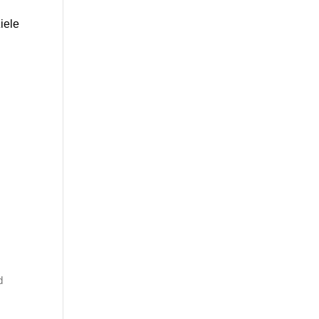
iele
d