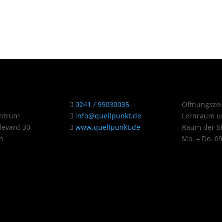
0241 / 99030035
Öffnungszei
entrum
info@quellpunkt.de
Lernraum u
evard 30
www.quellpunkt.de
Raum der St
n
Mo. – Do. 0