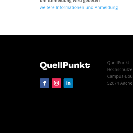
um Anmeldung wird gebeten
weitere Informationen und Anmeldung
QuellPunkt
Hochschulz
Campus-Boul
52074 Aache