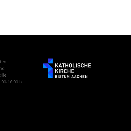
ten:
nd
ille
9.00-16.00 h