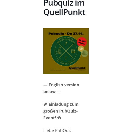
Pubquiz im
QuellPunkt
—
English version
below —
🎉 Einladung zum
großen PubQuiz-
Event! 🍻
Liebe PubQuiz-