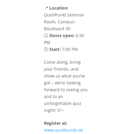
📍
Location:
QuellPunkt Seminar
Room, Campus-
Boulevard 30
🕡
Doors open:
6:30
PM
🕖
Start:
7:00 PM
Come along, bring
your friends, and
show us what you’ve
got – we’re looking
forward to seeing you
and to an
unforgettable quiz
night! 💡✨
Register at:
www.quellpunkt.de