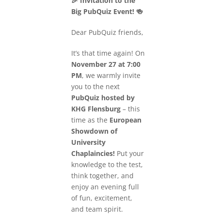
🎉 Invitation to the
Big PubQuiz Event! 🍻
Dear PubQuiz friends,
It’s that time again! On
November 27 at 7:00
PM
, we warmly invite
you to the next
PubQuiz hosted by
KHG Flensburg
– this
time as the
European
Showdown of
University
Chaplaincies!
Put your
knowledge to the test,
think together, and
enjoy an evening full
of fun, excitement,
and team spirit.