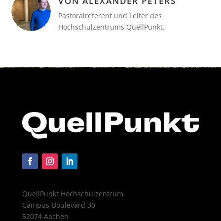
VON ALEXANDER PETERS
Pastoralreferent und Leiter des
Hochschulzentrums QuellPunkt.
QuellPunkt Hochschulzentrum
Campus-Boulevard 30
52074 Aachen