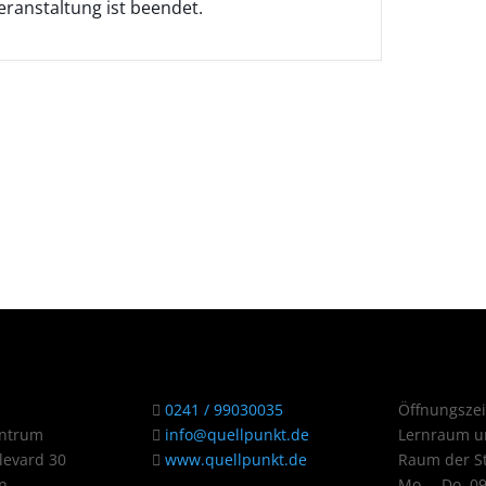
eranstaltung ist beendet.
0241 / 99030035
Öffnungszei
entrum
info@quellpunkt.de
Lernraum u
evard 30
www.quellpunkt.de
Raum der St
n
Mo. – Do. 0