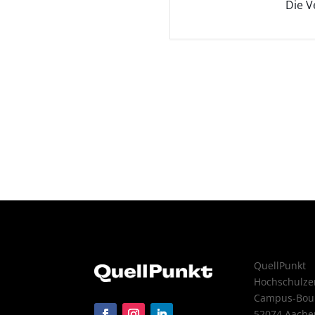
Die V
QuellPunkt
Hochschulz
Campus-Boul
52074 Aache