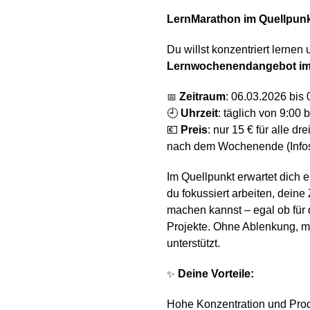
LernM
arathon
im Quellpunk
Du willst konzentriert lernen
Lernwochenendangebot
im
📅
Zeitraum
:
06.03.2026 bis 
🕘
Uhrzeit
:
täglich von 9:00 b
💶
Preis
:
nur 15 € für alle dr
nach dem Wochenende (Infos 
Im Quellpunkt erwartet dich 
du fokussiert arbeiten, deine
machen kannst – egal ob für
Projekte. Ohne Ablenkung, mi
unterstützt.
✨
Deine Vorteile:
Hohe Konzentration und Produ