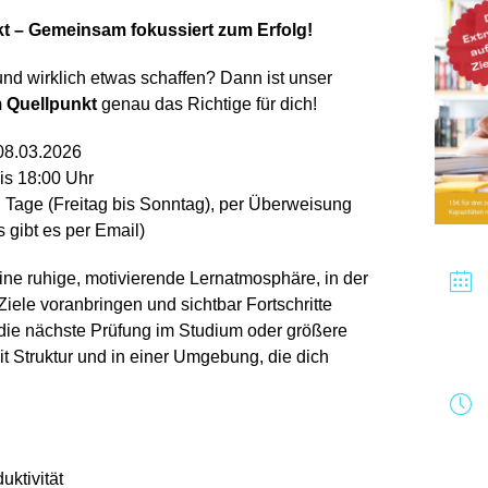
t – Gemeinsam fokussiert zum Erfolg!
 und wirklich etwas schaffen? Dann ist unser
 Quellpunkt
genau das Richtige für dich!
08.03.2026
is 1
8
:00 Uhr
ei Tage (Freitag bis Sonntag),
per Überweisung
gibt es per Email)
eine ruhige, motivierende Lernatmosphäre, in der
 Ziele voranbringen und sichtbar Fortschritte
die nächste Prüfung
im
Studium oder
größere
t Struktur und in einer Umgebung, die dich
ktivität