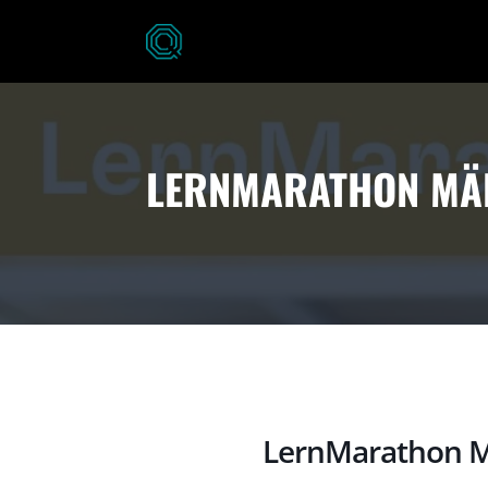
LERNMARATHON MÄR
LernMarathon M