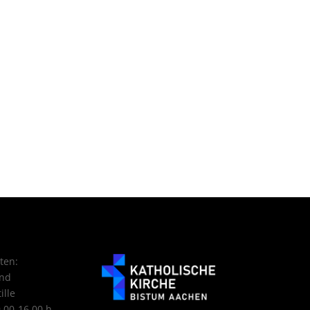
ten:
nd
ille
9.00-16.00 h