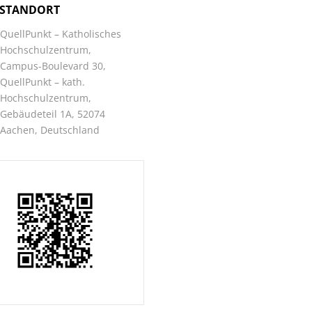
STANDORT
QuellPunkt – Katholisches
Hochschulzentrum,
Campus-Boulevard 30,
QuellPunkt – kath.
Hochschulzentrum,
Gebäudeteil 1A, 52074
Aachen, Deutschland