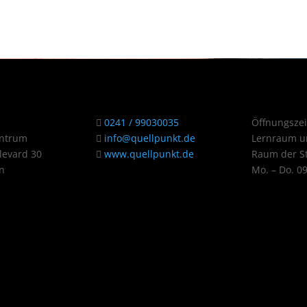
0241 / 99030035
Öffnungszei
entrum
info@quellpunkt.de
Lernraum u
evard 30
www.quellpunkt.de
Raum der St
n
Mo. – Do. 0