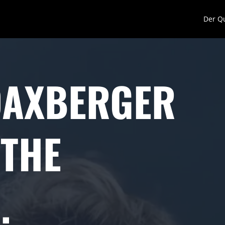
Der Q
DAXBERGER
 THE
.