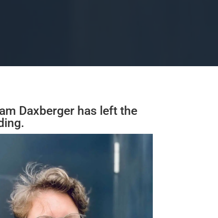
iam Daxberger has left the
ding.