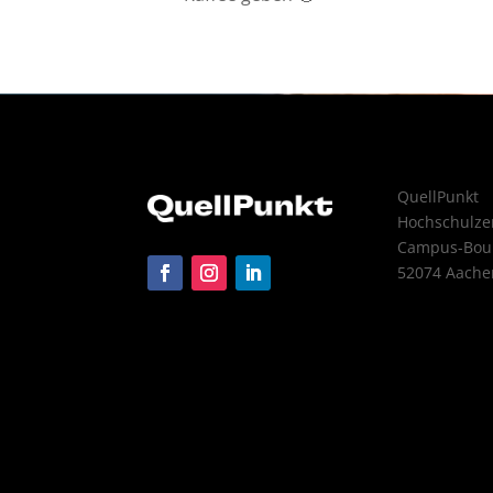
QuellPunkt
Hochschulz
Campus-Boul
52074 Aache