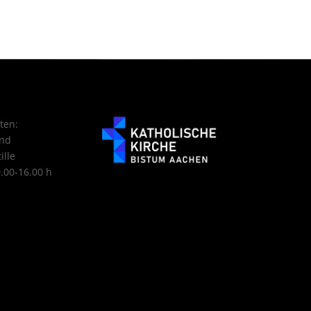
ten:
nd
ille
9.00-16.00 h