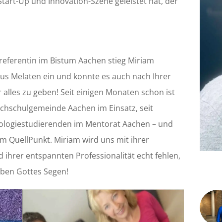
tart-Up und Innovation-Szene geleistet hat, der
referentin im Bistum Aachen stieg Miriam
pus Melaten ein und konnte es auch nach Ihrer
 alles zu geben! Seit einigen Monaten schon ist
ochschulgemeinde Aachen im Einsatz, seit
eologiestudierenden im Mentorat Aachen – und
am QuellPunkt. Miriam wird uns mit ihrer
d ihrer entspannten Professionalität echt fehlen,
aben Gottes Segen!